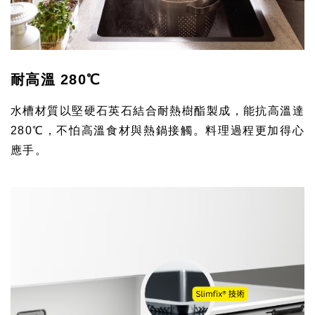
耐高溫 280℃
水槽材質以堅硬石英石結合耐熱樹酯製成，
能抗高溫達
280℃，不怕高溫食材與熱鍋接觸。料理過程更加得心
應手。