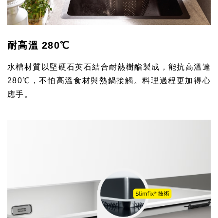
耐高溫 280℃
水槽材質以堅硬石英石結合耐熱樹酯製成，
能抗高溫達
280℃，不怕高溫食材與熱鍋接觸。料理過程更加得心
應手。