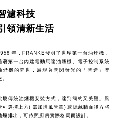
智濾科技
引領清新生活
1958 年，FRANKE發明了世界第一台油煙機，
隨著第一台內建電動馬達油煙機、電子控制系統
油煙機的問世，展現著閃閃發光的「智造」歷
史。
跳脫傳統油煙機安裝方式，達到簡約又美觀。風
管可選擇上方( 需加購風管罩) 或隱藏牆面後方將
油煙排出，可依照廚房實際格局而設計。