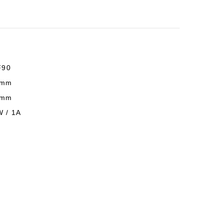
F90
 mm
 mm
 / 1A