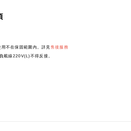
項
使用不在保固範圍內。詳見
售後服務
載線220V(L)不得反接。